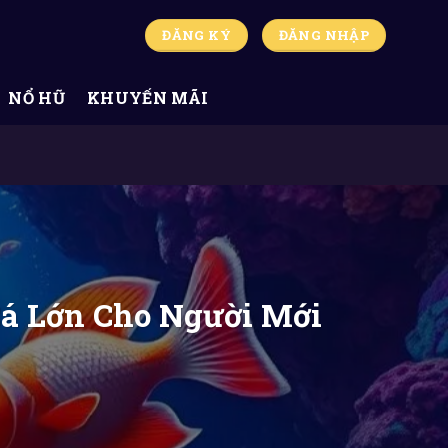
ĐĂNG KÝ
ĐĂNG NHẬP
NỔ HŨ
KHUYẾN MÃI
Cá Lớn Cho Người Mới