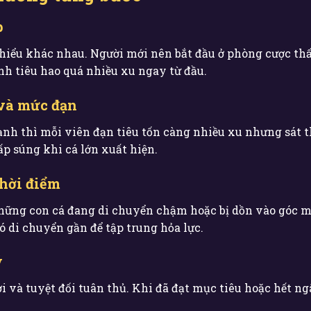
p
hiểu khác nhau. Người mới nên bắt đầu ở phòng cược thấ
ánh tiêu hao quá nhiều xu ngay từ đầu.
 và mức đạn
ạnh thì mỗi viên đạn tiêu tốn càng nhiều xu nhưng sát t
p súng khi cá lớn xuất hiện.
thời điểm
ững con cá đang di chuyển chậm hoặc bị dồn vào góc màn
nó di chuyển gần để tập trung hỏa lực.
ý
 và tuyệt đối tuân thủ. Khi đã đạt mục tiêu hoặc hết ng