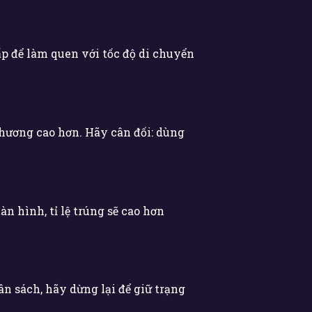
p để làm quen với tốc độ di chuyển
hương cao hơn. Hãy cân đối: dùng
 hình, tỉ lệ trúng sẽ cao hơn
ân sách, hãy dừng lại để giữ trạng