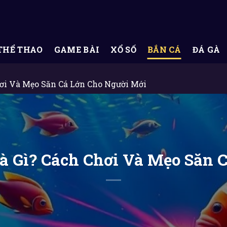
THỂ THAO
GAME BÀI
XỔ SỐ
BẮN CÁ
ĐÁ GÀ
hơi Và Mẹo Săn Cá Lớn Cho Người Mới
à Gì? Cách Chơi Và Mẹo Săn 