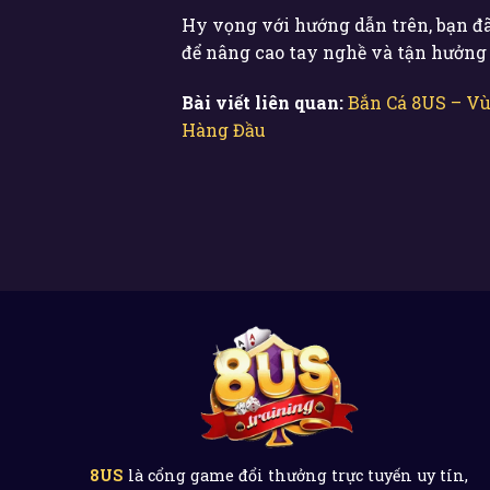
Hy vọng với hướng dẫn trên, bạn đ
để nâng cao tay nghề và tận hưởng 
Bài viết liên quan:
Bắn Cá 8US – Vù
Hàng Đầu
8US
là cổng game đổi thưởng trực tuyến uy tín,