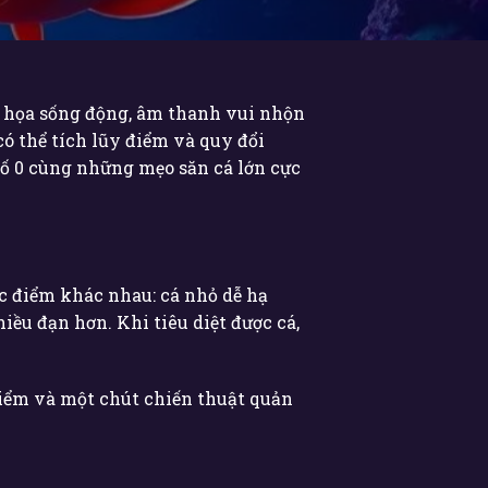
đồ họa sống động, âm thanh vui nhộn
có thể tích lũy điểm và quy đổi
số 0 cùng những mẹo săn cá lớn cực
ức điểm khác nhau: cá nhỏ dễ hạ
ều đạn hơn. Khi tiêu diệt được cá,
 điểm và một chút chiến thuật quản