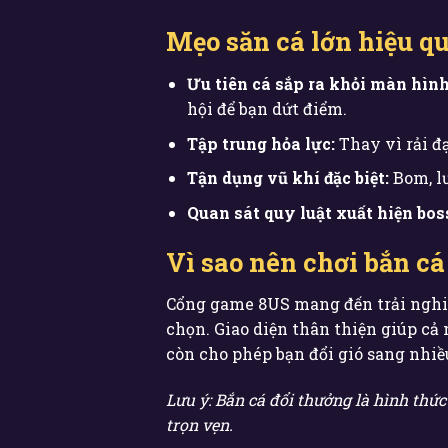
Mẹo săn cá lớn hiệu qu
Ưu tiên cá sắp ra khỏi màn hình
hội để bạn dứt điểm.
Tập trung hỏa lực:
Thay vì rải đ
Tận dụng vũ khí đặc biệt:
Bom, lư
Quan sát quy luật xuất hiện bos
Vì sao nên chơi bắn cá
Cổng game 8US mang đến trải nghiệ
chọn. Giao diện thân thiện giúp c
còn cho phép bạn đổi gió sang nhiề
Lưu ý: Bắn cá đổi thưởng là hình thức 
trọn vẹn.