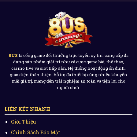
8US
Săn
Nhanh
Cá
Nhất
Lớn
2026
Cho
Người
Mới
8US
là cổng game đổi thưởng trực tuyến uy tín, cung cấp đa
dạng sản phẩm giải trí như cá cược game bài, thể thao,
casino live và slot hấp dẫn. Hệ thống hoạt động ổn định,
giao diện thân thiện, hỗ trợ đa thiết bị cùng nhiều khuyến
mãi giá trị, mang đến trải nghiệm an toàn và tiện lợi cho
người chơi.
LIÊN KẾT NHANH
Giới Thiệu
Chính Sách Bảo Mật