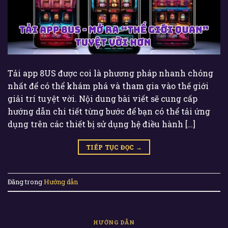
Tải app 8US được coi là phương pháp nhanh chóng
nhất để có thể khám phá và tham gia vào thế giới
giải trí tuyệt vời. Nội dung bài viết sẽ cung cấp
hướng dẫn chi tiết từng bước để bạn có thể tải ứng
dụng trên các thiết bị sử dụng hệ điều hành […]
TIẾP TỤC ĐỌC
→
Đăng trong
Hướng dẫn
HƯỚNG DẪN