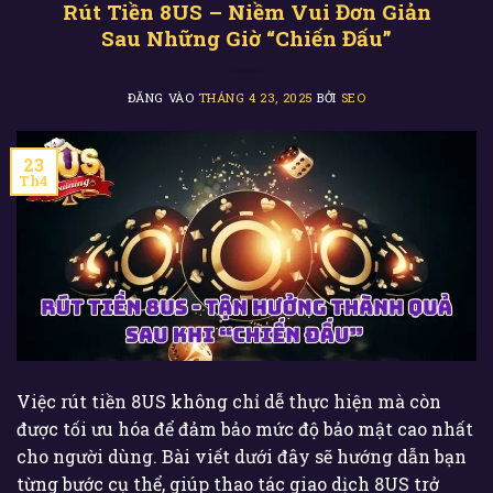
Rút Tiền 8US – Niềm Vui Đơn Giản
Sau Những Giờ “Chiến Đấu”
ĐĂNG VÀO
THÁNG 4 23, 2025
BỞI
SEO
23
Th4
Việc rút tiền 8US không chỉ dễ thực hiện mà còn
được tối ưu hóa để đảm bảo mức độ bảo mật cao nhất
cho người dùng. Bài viết dưới đây sẽ hướng dẫn bạn
từng bước cụ thể, giúp thao tác giao dịch 8US trở