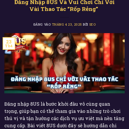
Đăng Nhập 8US Và Vui Chơi Chỉ Với
Vài Thao Tác “Rốp Rẻng”
ĐĂNG VÀO
THÁNG 4 23, 2025
BỞI
SEO
23
Th4
Đăng nhập 8US là bước khởi đầu vô cùng quan
trọng, giúp bạn có thể tham gia vào những trò chơi
thú vị và tận hưởng các dịch vụ ưu việt mà nền tảng
cung cấp. Bài viết 8US dưới đây sẽ hướng dẫn chi