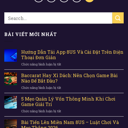
BÀI VIẾT MỚI NHẤT
Hướng Dẫn Tải App 8US Và Cài Đặt Trên Điện
Thoại Đơn Giản
Chức năng bình luận bị tắt
ở
Hướng
Dẫn
Baccarat Hay Xì Dách: Nên Chọn Game Bài
Tải
Nào Để Bắt Đầu?
App
Chức năng bình luận bị tắt
ở
8US
Baccarat
Và
Hay
5 Mẹo Quản Lý Vốn Thông Minh Khi Chơi
Cài
Xì
Đặt
Game Giải Trí
Dách:
Trên
Chức năng bình luận bị tắt
ở
Nên
Điện
5
Chọn
Thoại
Mẹo
Bài Tiến Lên Miền Nam 8US – Luật Chơi Và
Game
Đơn
Quản
Bài
Mẹo Thắng 2026
Giản